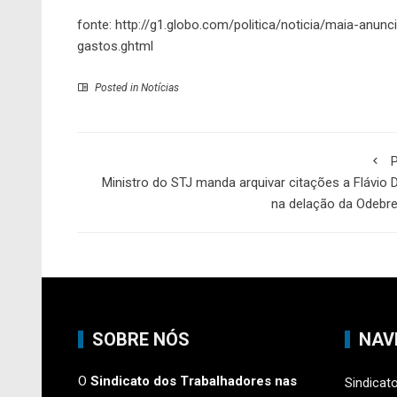
fonte:
http://g1.globo.com/politica/noticia/maia-anu
gastos.ghtml
Posted in
Notícias
P
Ministro do STJ manda arquivar citações a Flávio 
na delação da Odebr
SOBRE NÓS
NAV
O
Sindicato dos Trabalhadores nas
Sindicat