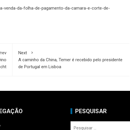
ncia-venda-da-folha-de-pagamento-da-camara-e-corte-de-
rev
Next
Dino
A caminho da China, Temer é recebido pelo presidente
echt
de Portugal em Lisboa
EGAÇÃO
PESQUISAR
Pesquisar
o