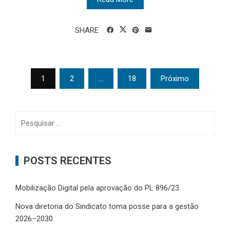
SHARE
Paginação
1
2
…
18
Próximo
de
posts
Pesquisar
por:
POSTS RECENTES
Mobilização Digital pela aprovação do PL 896/23
Nova diretoria do Sindicato toma posse para a gestão
2026–2030