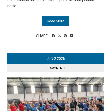
sem redução salarial. O ato faz parte de uma jornada
nacio...
Read More
SHARE
JUN
2
2026
NO COMMENTS