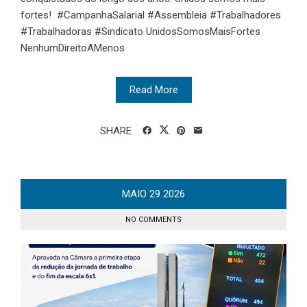
fortes! #CampanhaSalarial #Assembleia #Trabalhadores
#Trabalhadoras #Sindicato UnidosSomosMaisFortes
NenhumDireitoAMenos
Read More
SHARE
MAIO
29
2026
NO COMMENTS