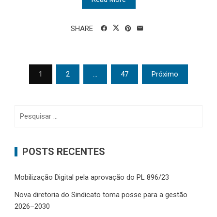
SHARE
Paginação
1
2
…
47
Próximo
de
posts
Pesquisar
por:
POSTS RECENTES
Mobilização Digital pela aprovação do PL 896/23
Nova diretoria do Sindicato toma posse para a gestão
2026–2030