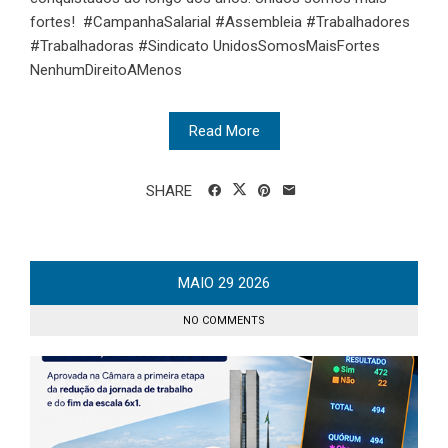
fortes! #CampanhaSalarial #Assembleia #Trabalhadores
#Trabalhadoras #Sindicato UnidosSomosMaisFortes
NenhumDireitoAMenos
Read More
SHARE
MAIO
29
2026
NO COMMENTS