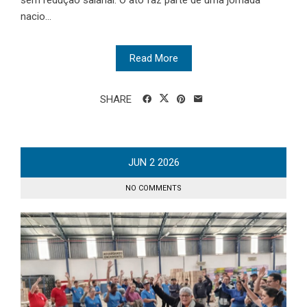
sem redução salarial. O ato faz parte de uma jornada
nacio...
Read More
SHARE
JUN
2
2026
NO COMMENTS