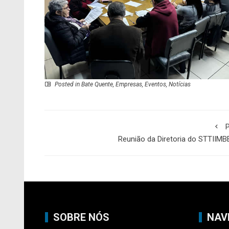
Posted in
Bate Quente
,
Empresas
,
Eventos
,
Notícias
P
Reunião da Diretoria do STTIIM
SOBRE NÓS
NAV