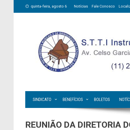
Skip
quinta-feira, agosto 6
Notícias
Fale Conosco
Locali
to
content
SINDICATO
BENEFÍCIOS
BOLETOS
NOTÍC
REUNIÃO DA DIRETORIA D