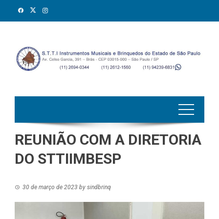
Skip
to
content
REUNIÃO COM A DIRETORIA
DO STTIIMBESP
30 de março de 2023
by
sindbrinq