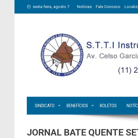
Skip
sexta-feira, agosto 7
Notícias
Fale Conosco
Locali
to
content
SINDICATO
BENEFÍCIOS
BOLETOS
NOTÍC
JORNAL BATE QUENTE SE