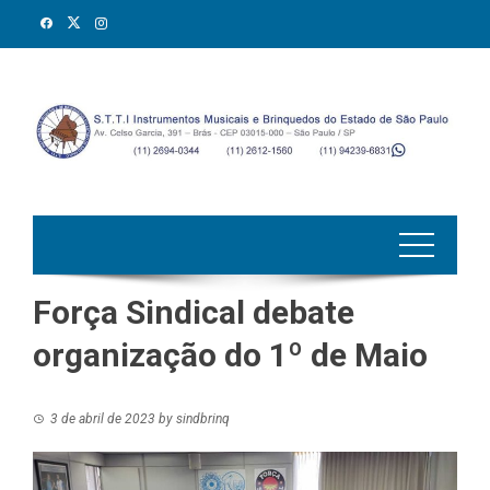
Skip
to
content
Força Sindical debate
organização do 1º de Maio
3 de abril de 2023
by
sindbrinq