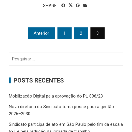
SHARE
Paginação
Anterior
1
2
3
de
posts
Pesquisar
por:
POSTS RECENTES
Mobilização Digital pela aprovação do PL 896/23
Nova diretoria do Sindicato toma posse para a gestão
2026–2030
Sindicato participa de ato em São Paulo pelo fim da escala
6×1 e pela redução da jornada de trabalho