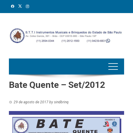
Skip
to
content
Bate Quente – Set/2012
29 de agosto de 2017
by
sindbrinq