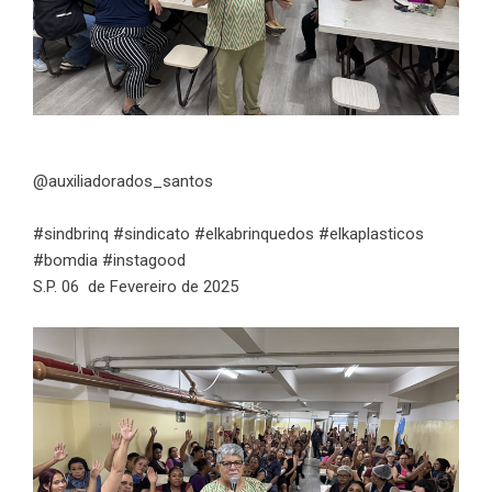
@auxiliadorados_santos
#sindbrinq #sindicato #elkabrinquedos #elkaplasticos
#bomdia #instagood
S.P. 06 de Fevereiro de 2025