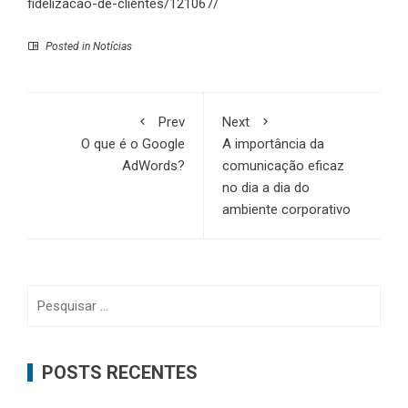
fidelizacao-de-clientes/121067/
Posted in
Notícias
Prev
Next
O que é o Google
A importância da
AdWords?
comunicação eficaz
no dia a dia do
ambiente corporativo
Pesquisar
por:
POSTS RECENTES