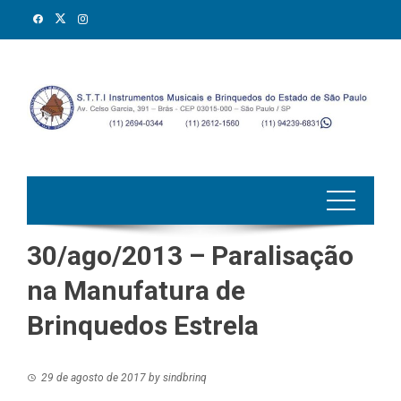
Skip
to
content
30/ago/2013 – Paralisação
na Manufatura de
Brinquedos Estrela
29 de agosto de 2017
by
sindbrinq