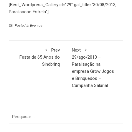
[Best_Wordpress_Gallery id=”29″ gal_title=”30/08/2013,
Paralisacao Estrela”]
Posted in
Eventos
Prev
Next
Festa de 65 Anos do
29/ago/2013 –
Sindbrinq
Paralisação na
empresa Grow Jogos
e Brinquedos –
Campanha Salarial
Pesquisar
por: