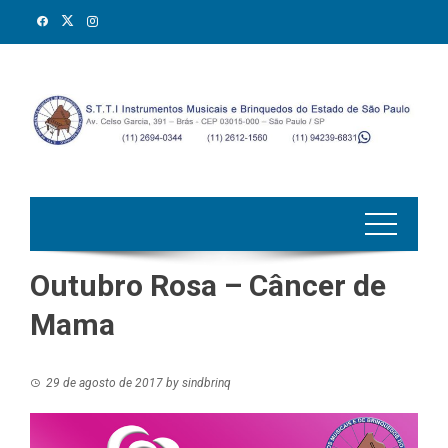
Skip
to
content
Outubro Rosa – Câncer de
Mama
29 de agosto de 2017
by
sindbrinq