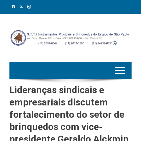
Skip
to
content
Lideranças sindicais e
empresariais discutem
fortalecimento do setor de
brinquedos com vice-
presidente Geraldo Alckmin